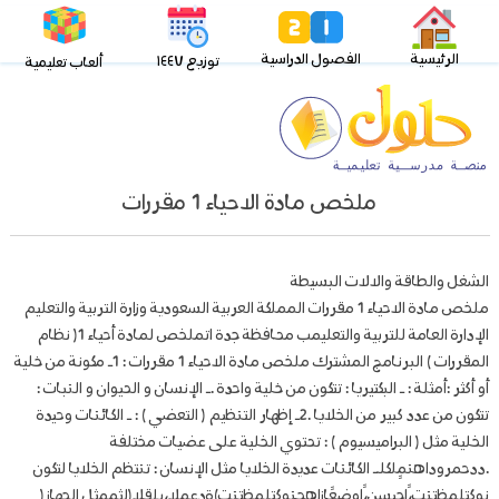
الرئيسية
الفصول الدراسية
توزيع ١٤٤٧
ألعاب تعليمية
ملخص مادة الاحياء 1 مقررات
الشغل والطاقة والالات البسيطة
ملخص مادة الاحياء 1 مقررات المملكة العربية السعودية وزارة التربية والتعليم
الإدارة العامة للتربية والتعليمب محافظة جدة اتملخص لمادة أحياء 1( نظام
المقررات ) البرنامج المشترك ملخص مادة الاحياء 1 مقررات : 1ـ مكونة من خلية
أو أكثر :أمثلة : ـ البكتيريا : تتكون من خلية واحدة .ـ الإنسان و الحيوان و النبات :
تتكون من عدد كبير من الخلايا .2ـ إظهار التنظيم ( التعضي ) : ـ الكائنات وحيدة
الخلية مثل ( البراميسيوم ) : تحتوي الخلية على عضيات مختلفة
.ددحمروداهنمٍلكلـ الكائنات عديدة الخلايا مثل الإنسان : تنتظم الخلايا لتكون
نوكتلمظتنت،ًاجيسن،ًاوضعًازاهجنوكتلمظتنت)ةدعملا،بلقلا(لثممثل الجهاز(