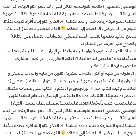
الهضمي ،العصبي ) تنتظم لتكونجسم الكائن الحي . 3ـ النمو :هو الزيادة في كتلة
الفرد .الكائنات وحيدة الخلية تنمو نتيجة زيادة كتلة الخلية الواحدة . الكائنات عديدة
الخلايا تنمو نتيجة زيادة كتلة و عدد الخلايا . 4ـ التكاثر :هو إنتاج أفراد جديدة لحفظ
النوع من الانقراض . 5ـ الحاجة إلى الطاقة
الغذاء كمصدر للطاقة ) النباتات :
تصنع غذائها بنفسها بعملية البناء الضوئي .الحيوانات : تحصل على الطاقة
بالتغذي على غيرها من المخلوقا
المملكة العربية السعودية وزارة التربية والتعليم الإدارة العامة للتربية والتعليمب
محافظة جدة اتملخص لمادة أحياء 1( نظام المقررات ) البرنامج المشترك
ملخص مادة الاحياء 1 مقررات
: 1ـ مكونة من خلية أو أكثر :أمثلة : ـ البكتيريا : تتكون من خلية واحدة .ـ الإنسان و
الحيوان و النبات : تتكون من عدد كبير من الخلايا .2ـ إظهار التنظيم ( التعضي ) : ـ
الكائنات وحيدة الخلية مثل ( البراميسيوم ) : تحتوي الخلية على عضيات مختلفة
.ددحمروداهنمٍلكلـ الكائنات عديدة الخلايا مثل الإنسان : تنتظم الخلايا لتكون
نوكتلمظتنت،ًاجيسن،ًاوضعًازاهجنوكتلمظتنت)ةدعملا،بلقلا(لثممثل الجهاز(
الهضمي ،العصبي ) تنتظم لتكونجسم الكائن الحي . 3ـ النمو :هو الزيادة في كتلة
الفرد .الكائنات وحيدة الخلية تنمو نتيجة زيادة كتلة الخلية الواحدة . الكائنات عديدة
الخلايا تنمو نتيجة زيادة كتلة و عدد الخلايا . 4ـ التكاثر :هو إنتاج أفراد جديدة لحفظ
النوع من الانقراض . 5ـ الحاجة إلى الطاقة
الغذاء كمصدر للطاقة ) النباتات :