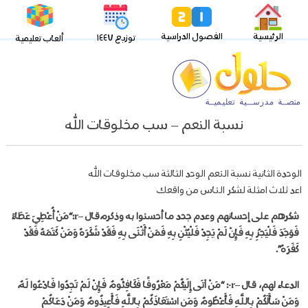
الرئيسية
الفصول الدراسية
توزيع ١٤٤٧
ألعاب تعليمية
نسبة النعم – سب مخلوقات الله
الوحدة الثانية نسبة النعم الوحد الثالثة سب مخلوقات الله
اعد ثلاث امثلة لشكر الناس من واقعك
شكرهم على إحسانهم وعدم جحد ما أحسنوا به وذكره،
قال –
r
:
“مَنْ أُعْطِيَ عَطَاءً
فَوَجَدَ فَلْيَجْزِ بِهِ فَإِنْ لَمْ يَجِدْ فَلْيُثْنِ بِهِ فَمَنْ أَثْنَى بِهِ فَقَدْ شَكَرَهُ وَمَنْ كَتَمَهُ فَقَدْ
كَفَرَهُ”.
الدعاء لهم،
قال –
r
-:
“مَنْ آتَى إِلَيْكُمْ مَعْرُوفًا فَكَافِئُوهُ، فَإِنْ لَمْ تَجِدُوا فَادْعُوا لَهُ،
وَمَنْ سَأَلَكُمْ بِاللَّهِ فَأَعْطُوهُ، وَمَنِ اسْتَعَاذَكُمْ بِاللَّهِ فَأَعِيذُوهُ، وَمَنْ دَعَاكُمْ