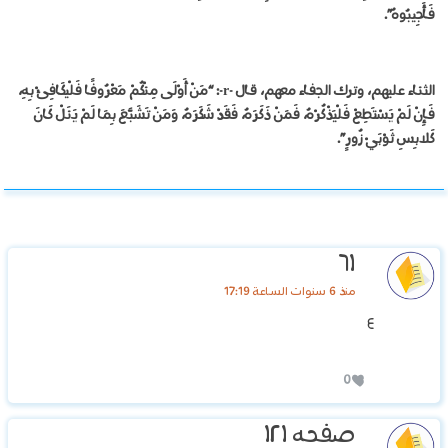
فَأَجِيبُوهُ”.
الثناء عليهم، وترك الجفاء معهم، قال -r-: “مَنْ أَوْلَى مِنْكُمْ مَعْرُوفًا فَلْيكَافِئْ بِهِ،
فَإِنْ لَمْ يَسْتَطِعْ فَلْيَذْكُرْهُ، فَمَنْ ذَكَرَهُ، فَقَدْ شَكَرَهُ، وَمَنْ تَشَبَّعَ بِمَا لَمْ يَنَلْ كَانَ
كَلابِسِ ثَوْبَيْ زُورٍ”.
٦١
منذ 6 سنوات الساعة 17:19
٤
0
صفحه ١٢١