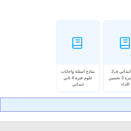
ثالث ابتدائي ف2
نماذج اسئلة واجابات
علوم فترة 3 تحسين
علوم فترة 4 ثاني
الاداء
ابتدائي