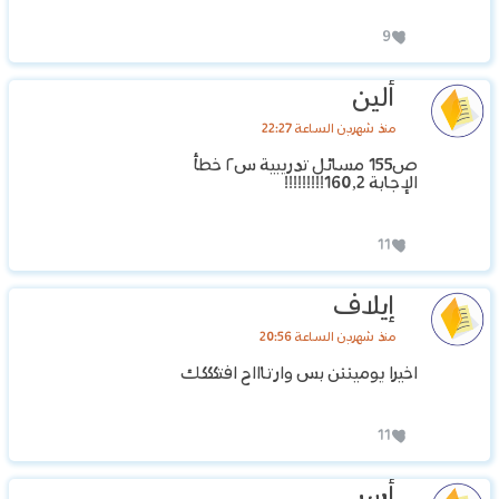
9
ألين
منذ شهرين الساعة 22:27
ص155 مسائل تدريبية س٢ خطأ
الإجابة 160,2!!!!!!!!!
11
إيلاف
منذ شهرين الساعة 20:56
اخيرا يوميننن بس وارتاااح افتكككك
11
أسر