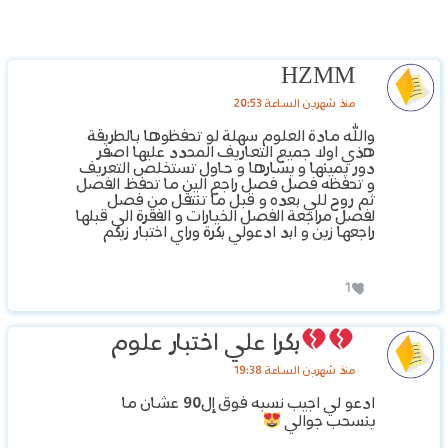
HZMM
منذ شهرين الساعة 20:53
والله مادة العلوم سهلة لو تحفظوها بالطريقة
هذي اولا جميع التعاريف المحدد عليها اصفر
دور يمينها و يسارها و حاول تستخلص التعريف
و تحفظه فصل فصل راجع الين ما تحفظ الفصل
ثم روح للي بعده و قبل ما تنتقل من فصل
لفصل مراجعة الفصل الخيارات و الفقرة الي قبلها
راجعها زين و ابد ادعولي بكرة وراي اختبار زيكم
1
بكرا علي اختبار علوم
منذ شهرين الساعة 19:38
ادعو لي اجيب نسبه فوق إل90 عشان ما
ينسحب جوالي