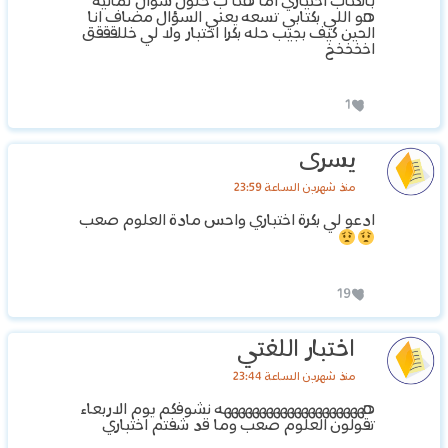
بالكتاب اختياري اما هنا ب حلول سوال ثمانيه
هو اللي بكتابي تسعه يعني السؤال مضاف انا
الحين كيف بجيب حله بكرا اختبار ولا لي خللقققق
اخخخخخ
1
يسرى
منذ شهرين الساعة 23:59
ادعو لي بكرة اختباري واحس مادة العلوم صعب
19
اختبار اللغتي
منذ شهرين الساعة 23:44
هههههههههههههههههههههه نشوفكم يوم الاربعاء
تقولون العلوم صعب وما قد شفتم اختباري