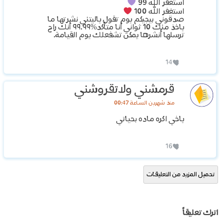
استغفر الله 99
استغفر الله 100
صدقوني بيجيكم يوم تقول ياليتني نشرتها ما
ياخذ منك 10 ثواني أنا متأكد%٩٩.٩٩ أنك راح
ترسلها أنشرها يمكن تشفعلك يوم القيامة.
14
قرمشني ولاتقروشني
منذ شهرين الساعة 00:47
ياخي اكره ماده بحياتي
16
تحميل المزيد من التعليقات
اترك تعليقاً