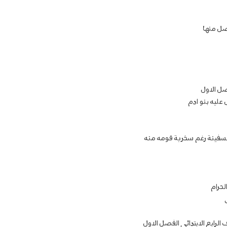
ل منها
صل الاول
 عليه بنو ادم
لسفينة رغم سخرية قومه منه
لحرام
الرابع الابتدائي الفصل الاول