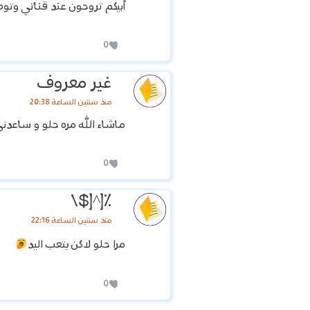
أبيكم تروحون عند قناتي وتوصلوني
0
غير معروف
منذ سنتين الساعة 20:38
ماشاء الله مره حلو و ساعدني
0
٪؜[^[$\
منذ سنتين الساعة 22:16
مرا حلو لاكن يتعب اليد
0