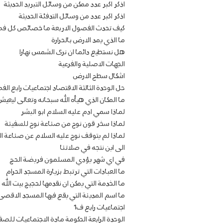
اذكر اكبر عدد ممكن من وسائل التبريد الحديثة
اذكر اكبر عدد من وسائل التدفئة الحديثة
كيف تحدث الفصول الاربعة ما خصائص كل فص
ما الذي يمد الارض بالحرارة
هل نستطيع دائما ان نرى الشمس نهارا
الجهات الاصلية والفرعية
اشكال سطح الارض
حل الوحدة الثالثة الاقتصاد اجتماعيات رابع الف
ما المكان الذي هيأه الله سبحانه وتعالى ليعيش
لماذا سمي ادم عليه السلام ابو البشر
لماذا سخر قون نوح من صناعة نوح للسفينة
لماذا لم يتوقف نوح عليه السلام عن صناعة ا
الى اين نتجه في صلاتنا
في اي شهر يؤدي المسلمون فريضة الحج
ما العبادات التي ترتبط بزيارة المسجد الحرام
ما الخدمة التي يمكن ان نقدمها لحجيج بيت الله ا
ما اسم المدينة التي يقع فيها المسجد الاقصى
اجتماعيات رابع ف1
الوحدة الرابعة الحكومة مادة الاجتماعيات للصف 