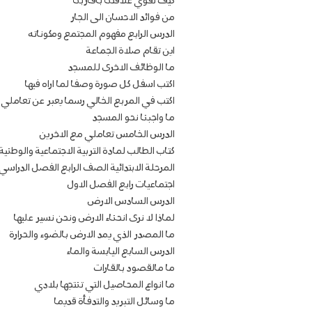
كيف نقوي علاقتنا بأقاربنا
من فوائد الاحسان الى الجار
الدرس الرابع مفهوم المجتمع ومكوناته
اين تقام صلاة الجماعة
ما الوظائف الاخرى للمسجد
اكتب اسفل كل صورة وصفا لما اراه فيها
اكتب في المربع الخالي رسما يعبر عن تعاملي 
ما واجبنا نحو المسجد
الدرس الخامس تعاملي مع الاخرين
كتاب الطالب لمادة التربية الاجتماعية والوطني
المرحلة الابتدائية الصف الرابع الفصل الدراسي
اجتماعيات رابع الفصل الاول
الدرس السادس الارض
لماذا لا نرى انحناء الارض ونحن نسير عليها
ما المصدر الذي يمد الارض بالضوء والحرارة
الدرس السابع اليابسة والماء
ما مالقصود بالقارات
ما انواع المحاصيل التي تنتجها بلادي
ما وسائل التبريد والتدفأة قديما