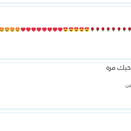
حبك مره
جن