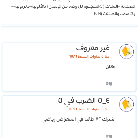
الصحابة –الملائكة )5-السجــود لل وحده من الإيمان ( بالألوىية–بالربوبية –
بالأسماء والصفات )F. N
غير معروف
منذ 6 سنوات الساعة 18:11
عفان
0
٤_٥ الضرب في ٥
منذ 6 سنوات الساعة 16:53
اشترك ٨٢ طالبا في استعراض رياضي
0