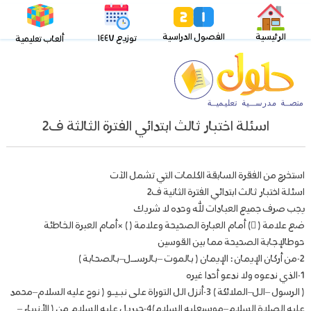
الرئيسية
الفصول الدراسية
توزيع ١٤٤٧
ألعاب تعليمية
اسئلة اختبار ثالث ابتدائي الفترة الثالثة ف2
استخرج من الفقرة السابقة الكلمات التي تشمل الآت
اسئلة اختبار ثالث ابتدائي الفترة الثانية ف2
يجب صرف جميع العبادات لله وحده لا شريك
ضع علامة ( ) أمام العبارة الصحيحة وعلامة ( ) ×أمام العبرة الخاطئة
حوطالإجابة الصحيحة مما بين القوسين
2-من أركان الإيمان : الإيمان ( بالموت –بالرســل–بالصحابة )
1-الذي ندعوه ولا ندعو أحدا غيره
( الرسول –الل–الملائكة ) 3-أنزل الل التوراة على نبـيـو ( نوح عليه السلام–محمد
عليه الصلاة السلام–موسىعليه السلام)4-جبريل عليه السلام من ( الأنبياء –