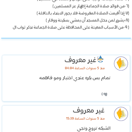
(٦-من فوائد صلاة الجماعة إظهار عز المسلمين )
(۷-إذا أقيمت الصلاة المفروضة فلا يجوز الابتداء بالنافلة )
(۸-يشرع لمن دخل المسجد أن يمشي بسكينة ووقار )
( ۹-من الأسباب المعينة على المحافظة على صلاة الجماعة تذكر ثواب ال
غير معروف
منذ 5 سنوات الساعة 04:04
تمام بس بكره عندي اختبار ومو فاهمه
0
غير معروف
منذ 5 سنوات الساعة 15:39
الشبكه تروح وتجي