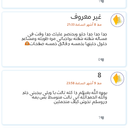
1
غير معروف
منذ 8 أشهر الساعة 21:33
جدا جدا جدا حلو ويحتصر عليك جدا وقت في
مساله شفته شفته بواجباتي مره طويله ومساعد
حلول حليتها بخمسه دقائق خمسه صفحات
0
8
منذ 9 أشهر الساعة 23:58
يووه الله يعينكم ذا كله ثالث يا ويلي بيجيني جلد
والله الحمدالله اني ثالث متوسط بس يمه
دروسكم تخرش كيف متحملين
1