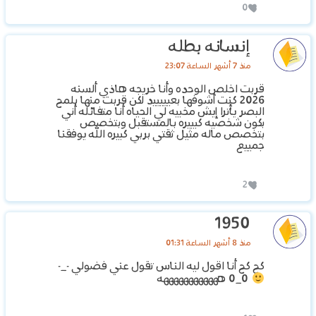
0
إنسانه بطله
منذ 7 أشهر الساعة 23:07
قربت اخلص الوحده وأنا خريجه هاذي ألسنه
2026 كنت أشوفها بعيييييد لكن قربت منها بلمح
البصر يأترا إيش مخبيه لي الحياه أنا متفائله أني
بكون شخصيه كبييره بالمستقبل وبتخصص
بتخصص ماله مثيل ثقتي بربي كبيره الله يوفقنا
جمييع
2
1950
منذ 8 أشهر الساعة 01:31
كح كح أنا اقول ليه الناس تقول عني فضولي -_-
0_0 ههههههههههههه