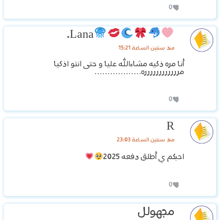
0
Lana.
منذ سنتين الساعة 15:21
أنا مره ذكيه مشاءالله عليا و حتى انتو اذكيا
مرررررررررررره………………
0
R
منذ سنتين الساعة 23:03
احبكم ي أطلق دفعه 2025
0
مجهولل