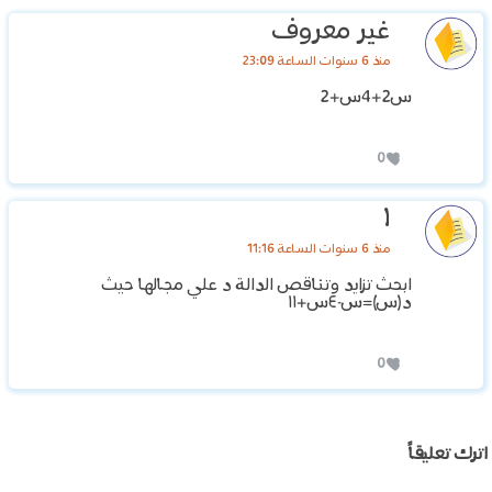
غير معروف
منذ 6 سنوات الساعة 23:09
س2+4س+2
0
١
منذ 6 سنوات الساعة 11:16
ابحث تزايد وتناقص الدالة د علي مجالها حيث
د(س)=س-٤س+١١
0
اترك تعليقاً