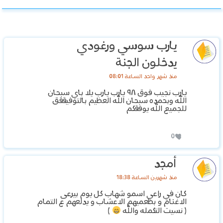
يارب سوسي ورغودي
يدخلون الجنة
منذ شهر واحد الساعة 08:01
يارب نجيب فوق ٩٨ يارب يارب يلا باي سبحان
الله وبحمده سبحان الله العظيم بالتوفيققق
للجميع الله يوفقكم
0
أمجد
منذ شهرين الساعة 18:38
كان في راعي اسمو شهاب كل يوم بيرعى
الاغنام و بطعميهم الاعشاب و يدلعهم ع التمام
( نسيت التكمله والله
)