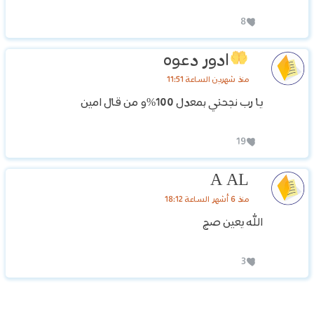
8
ادور دعوه
منذ شهرين الساعة 11:51
يا رب نجحني بمعدل 100%و من قال امين
19
A AL
منذ 6 أشهر الساعة 18:12
الله يعين صج
3