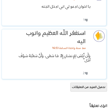
يا اخوان ادعو لي اني ادخل الجنه
1
استغفر الله العظيم واتوب
اليه
منذ سنة واحدة الساعة 16:53
وَأَن لَّيْسَ لِلإِنسَانِ إِلاَّ مَا سَعَى، وَأَنَّ سَعْيَهُ سَوْفَ
يُرَى”
2
تحميل المزيد من التعليقات
اترك تعليقاً