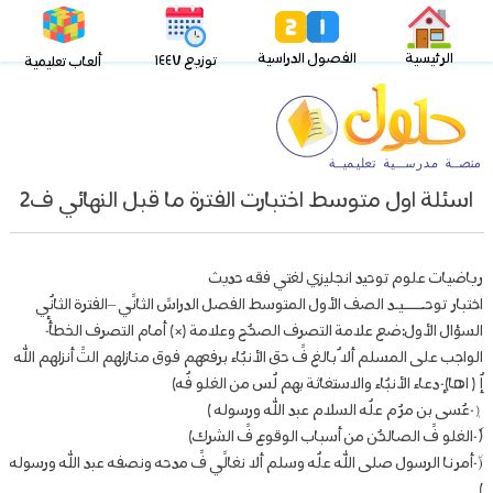
الرئيسية
الفصول الدراسية
توزيع ١٤٤٧
ألعاب تعليمية
اسئلة اول متوسط اختبارت الفترة ما قبل النهائي ف2
رياضيات علوم توحيد انجليزي لغتي فقه حديث
اختبار توحـــــيـد الصف الأول المتوسط الفصل الدراسً الثانًي –الفترة الثانٌي
السؤال الأول:ضع علامة التصرف الصحٌح وعلامة (×) أمام التصرف الخطأٔ-
الواجب على المسلم ألا ٌبالغ فً حق الأنبٌاء برفعهم فوق منازلهم التً أنزلهم الله
إٌ ( اها)ٕ-دعاء الأنبٌاء والاستغاثة بهم لٌس من الغلو فٌه)
(ٖ-عٌسى بن مرٌم علٌه السلام عبد الله ورسوله )
(ٗ-الغلو فً الصالحٌن من أسباب الوقوع فً الشرك)
(٘-أمرنا الرسول صلى الله علٌه وسلم ألا نغالًي فً مدحه ونصفه عبد الله ورسوله
)