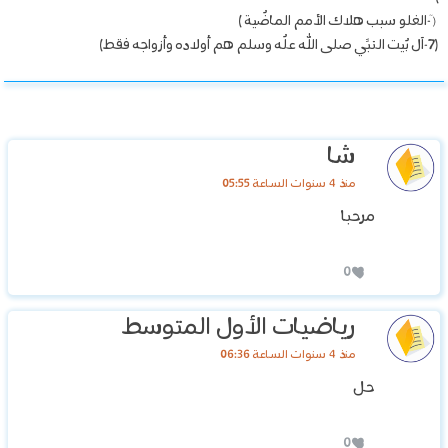
(ٙ-الغلو سبب هلاك الأمم الماضٌية )
(7-آل بٌيت النبًي صلى الله علٌه وسلم هم أولاده وأزواجه فقط)
شا
منذ 4 سنوات الساعة 05:55
مرحبا
0
رياضيات الأول المتوسط
منذ 4 سنوات الساعة 06:36
حل
0