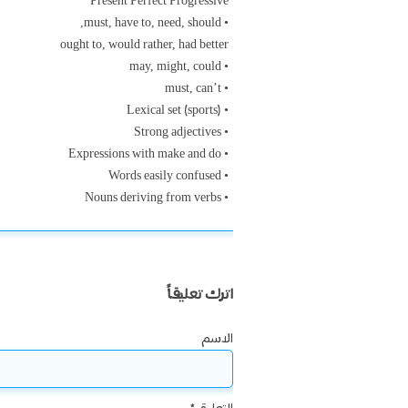
Present Perfect Progressive
• must, have to, need, should,
ought to, would rather, had better
• may, might, could
• must, can’t
• Lexical set (sports)
• Strong adjectives
• Expressions with make and do
• Words easily confused
• Nouns deriving from verbs
اترك تعليقاً
الاسم