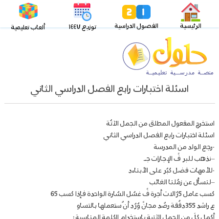
الرئيسية
الفصول الدراسية
توزيع ١٤٤٧
ألعاب تعليمية
اسئلة اختبارات رابع الفصل الدراسي الثاني
استخرج المفعول المطلق من الجمل الآتٌة
اسئلة اختبارات رابع الفصل الدراسي الثاني
-رجع الولد من المدرسة
–نذهب للبر فً الإجازات جـ
-للأمهات فضل كبٌر على الأبناءد
–لنسأل عن زمٌلنا الغائب
كسب عامل 5رٌالات أجرة فً غسٌل السٌارة الواحدة فإذا كسب 65
ع راشد 355دقٌقة رصٌد مجانً وٌرٌد أن ٌستعملها بالتساو
أكمل كلَ من الجمل الآتية باستخدام الكلمة المناسبة :