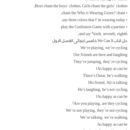
Boys chant the boys‘ clothes. Girls chant the girls‘ clothes.
• chant the Who is Wearing Green? chant.
• say three colors that I‘m wearing today.
• play the Confusion Game with a partner
and say “sixth, seventh, eighth,
حل كتاب We Can 3 خامس ابتدائي الفصل الاول
We’re playing, we’re cycling
Our friends are here and laughing
They’re jumping, they’re cycling
As happy as can be!
There’s Omar, he’s walking
His friend, Ali is talking
He’s laughing, he’s not cycling
As happy as can be!
Are you playing, are they cycling?
We’re not playing, they’re not cycling
We’re talking, we’re walking
As happy as can be