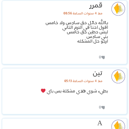
قمرر
منذ 4 سنوات الساعة 08:56
ياالله حائل حق سادس ولا خامس
اقول احنا في الترم الثاني
ليش حطين حق خامس
بني سادس
ارجو حل المشكله
0
تين
منذ 4 سنوات الساعة 05:13
بطيء شوي هذي مشكلة بس باي
0
A