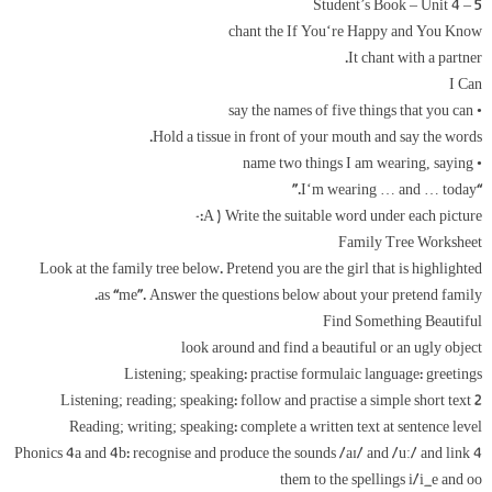
Student’s Book – Unit 4 – 5
chant the If You‘re Happy and You Know
It chant with a partner.
I Can
• say the names of five things that you can
Hold a tissue in front of your mouth and say the words.
• name two things I am wearing, saying
“I‘m wearing … and … today.”
A ) Write the suitable word under each picture:-
Family Tree Worksheet
Look at the family tree below. Pretend you are the girl that is highlighted
as “me”. Answer the questions below about your pretend family.
Find Something Beautiful
look around and find a beautiful or an ugly object
Listening; speaking: practise formulaic language: greetings
2 Listening; reading; speaking: follow and practise a simple short text
Reading; writing; speaking: complete a written text at sentence level
4 Phonics 4a and 4b: recognise and produce the sounds /aɪ/ and /uː/ and link
them to the spellings i/i_e and oo