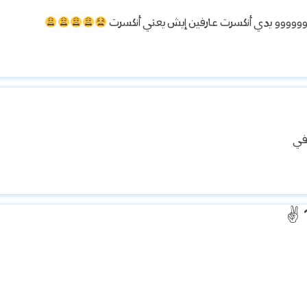
صروووووووو يدي أنكسرت عارفين إيش يعني أنكسرت
في
✌