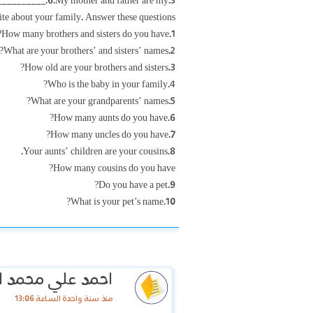
3.My uncle’s wife is my __________.6.My mother and father are my __________.
te about your family. Answer these questions.
1.How many brothers and sisters do you have?
2.What are your brothers’ and sisters’ names?
3.How old are your brothers and sisters?
4.Who is the baby in your family?
5.What are your grandparents’ names?
6.How many aunts do you have?
7.How many uncles do you have?
8.Your aunts’ children are your cousins.
How many cousins do you have?
9.Do you have a pet?
10.What is your pet’s name?
احمد علي محمد ال
منذ سنة واحدة الساعة 13:06