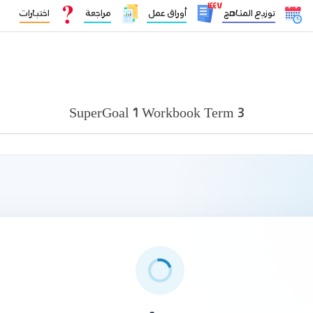
١٤٤٧
توزيع المناهج
أوراق عمل
مراجعة
اختبارات
SuperGoal 1 Workbook Term 3