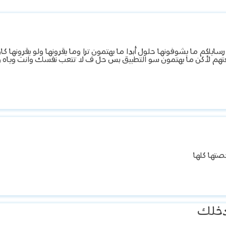
رسايلكم ما يشوفونها حلول أبدا ما يهتمون ترا وما يقرونها ولو يقرونها ك
م لأكن ما يهتمون سو التطبيق بس حل ف لا تتعب نفسك وانت وياه ول
خلك