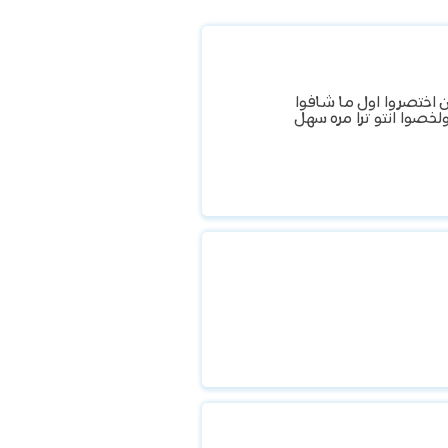
ان اختصروا اول ما شافوا
خصوا انتو ترا مره سهل