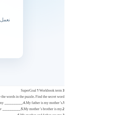
SuperGoal 1 Workbook term 3
the words in the puzzle. Find the secret word!
1.My mother’s mother is my __________.4.My father is my mother’s __________.
2.My parents’ child is their daughter or __________.5.My mother’s brother is my __________.