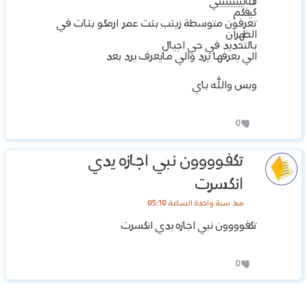
هاييييييييي
كيفكم
تعرفون متوسطة زينب بنت عمر ارمكو بنات في
الظهران
بالتحديد في حي اجيال
الي يعرفها يرد والي مايعرف يرد بعد
وبس والله باي
0
تكفوووون نبي اجازه يدي
انكسرت
منذ سنة واحدة الساعة 05:10
تكفوووون نبي اجازه يدي انكسرت
0