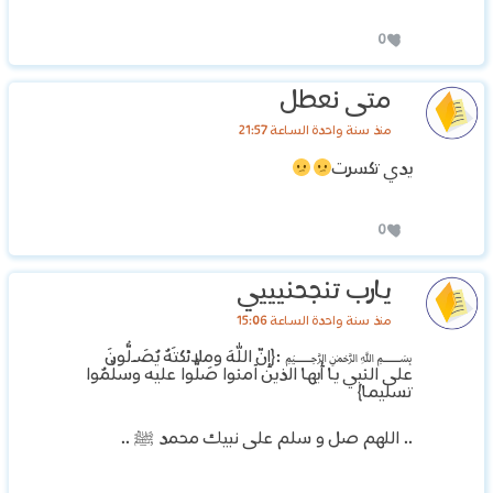
0
متى نعطل
منذ سنة واحدة الساعة 21:57
يدي تكسرت
0
يارب تنجحنيييي
منذ سنة واحدة الساعة 15:06
‏﷽ :{إنّ اللهَ وملائكتَهُ يُصَـلُّونَ
على النبي يا أيها الذين آمنوا صَلُّوا عليه وسلِّمُوا
تسليما}
‏.. اللهم صل و سلم على نبيك محمد ﷺ ..