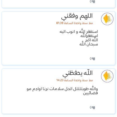
0
اللهم وفقني
منذ سنة واحدة الساعة 01:39
استغفر الله و اتوب اليه
استغفرالله
الله اكبر
سبحان الله
0
الله يحفظني
منذ سنة واحدة الساعة 14:23
والله طويللللل الحل سلامات ترنا اوادم مو
فضائيين
0