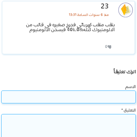
23
منذ 6 سنوات الساعة 13:31
يثقب مثقب كهربائي فجرخ صغيره في قالب من
الالومنيوك كتله&40k.0 فيسخن الالومنيوم
0
اترك تعليقاً
الاسم
التعليق
*