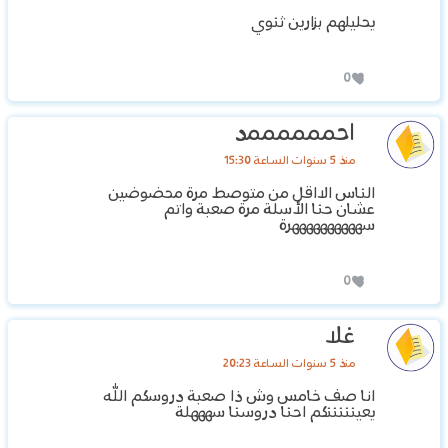
يحليلهم بزارين ثنوي
0
احممممممد
منذ 5 سنوات الساعة 15:30
الناس الااقل من متوصط مرة محضوضين
عشان حنا الأسلة مرة صعبة واتم
سههههههههههرة
0
غلا
منذ 5 سنوات الساعة 20:23
انا صف خامس وش ذا صعبة دروسكم الله
يعينننننكم احنا دروسنا سهههلة