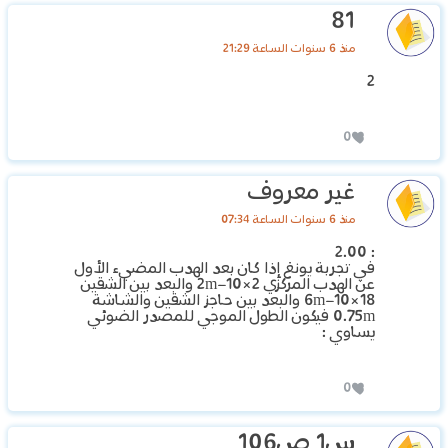
81
منذ 6 سنوات الساعة 21:29
2
0
غير معروف
منذ 6 سنوات الساعة 07:34
: 2.00
في تجربة يونغ إذا كان بعد الهدب المضيء الأول
عن الهدب المركزي 2×10−2m والبعد بين الشقين
18×10−6m والبعد بين حاجز الشقين والشاشة
0.75m فيكون الطول الموجي للمصدر الضوئي
يساوي :
0
س1 ص106