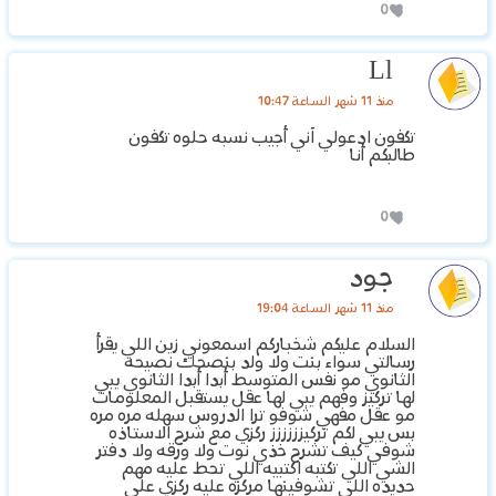
0
Ll
منذ 11 شهر الساعة 10:47
تكفون ادعولي آني أجيب نسبه حلوه تكفون
طالبكم أنا
0
جود
منذ 11 شهر الساعة 19:04
السلام عليكم شخباركم اسمعوني زين اللي يقرأ
رسالتي سواء بنت ولا ولد بنصحك نصيحه
الثانوي مو نفس المتوسط أبدا أبدا الثانوي يبي
لها تركيز وفهم يبي لها عقل يستقبل المعلومات
مو عقل مفهي شوفو ترا الدروس سهله مره مره
بس يبي لكم تركيزززززز ركزي مع شرح الاستاذه
شوفي كيف تشرح خذي نوت ولا ورقه ولا دفتر
الشي اللي تكتبه اكتبيه اللي تحط عليه مهم
حديده اللي تشوفينها مركزه عليه ركزي علي