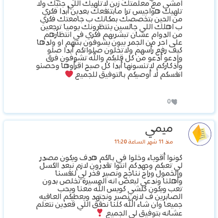
امشي مع معلمتك زين لاتلهيك اللي جنبك ولا
تلهيك هواجيس ترا مابتنفعك بعدين أبدا فكري
من الحين بتخصصك بمكانك ب جامعتك فكري
ب اهلك اللي جالسين ينتظرونك يوميا ترجعين
من الدوام عشان تبشريهم فكري في انتظارهم
على احر من الجمر يبون يشوفون بنتهم او ولدها
كيف رفع رأسهم ولاتخلون صلواتكم أبدا صلو
وادعو أدعو من كل قلبكم والله تشوفون فرق
وأذكاركم لاتنسونها أبدا كل صبح اقرأوها وحصنو
انفسكم لا أوصيكم بالتوفيق للجميع
0
ميمي
منذ 11 شهر الساعة 11:20
كونوا أقوياء وخلوا في بالكم هدف ويكون مصدر
لي تعبكم وجهدكم انتوا تقدرون لازم نبعد الكسل
والخمول وراح نناجح ونصير فخر لي لنفسنا
وأهلنا وندعي لبعض انه المسيرة تخلص بدون
تعب ويكون كلشي كويس الله معنا ويحب
الصابرين ف لازم نصبر ونجتهد ويعطيكم العافيه
جميعا وان شاء الله كلنا نحقق اللي قعدين نتعلم
عشانه بتوفيق لي الجميع