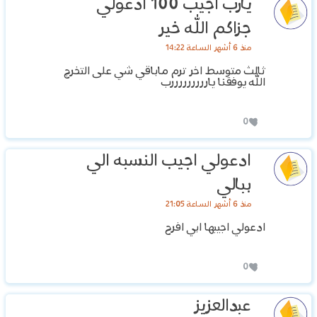
يارب اجيب 100 ادعولي
جزاكم الله خير
منذ 6 أشهر الساعة 14:22
ثالث متوسط اخر ترم ماباقي شي على التخرج
الله يوفقنا يارررررررررب
0
ادعولي اجيب النسبه الي
ببالي
منذ 6 أشهر الساعة 21:05
ادعولي اجيبها ابي افرح
0
عبدالعزيز