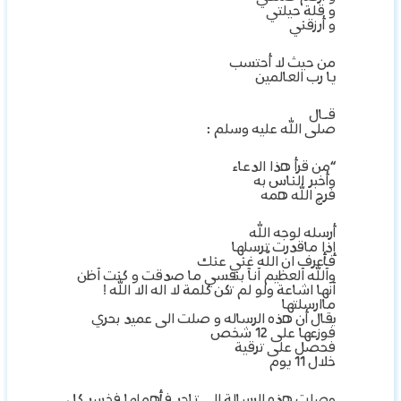
و قلة حيلتي
و أرزقني
من حيث لا أحتسب
يا رب العالمين
قـال
صلى الله عليه وسلم :
“من قرأ هذا الدعاء
وأخبر الناس به
فرج الله همه
أرسله لوجه الله
إذا ماقدرت ترسلها
فأعرف ان اللٌه غني عنك
وآلله آلعظيم آنآ بنفسي ما صدقت و كنت آظن
آنها اشاعة ولو لم تكن كلمة لا اله الا الله !
ماارسلتها
يقال أن هذه الرساله و صلت الى عميد بحري
فوزعها على 12 شخص
فحصل على ترقية
خلال 11 يوم
وصلت هذه الرسالة الى تاجر فأهملها فخسر كل