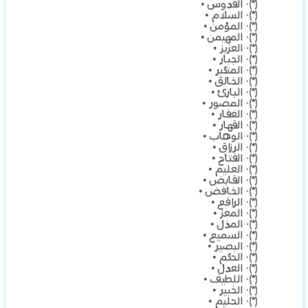
(*)· القدوس •
(*)· السلام •
(*)· المؤمن •
(*)· المهيمن •
(*)· العزيز •
(*)· الجبار •
(*)· المتكبر •
(*)· الخالق •
(*)· البارئ •
(*)· المصور •
(*)· الغفار •
(*)· القهار •
(*)· الوهاب •
(*)· الرزاق •
(*)· الفتاح •
(*)· العليم •
(*)· القابض •
(*)· الخافض •
(*)· الرافع •
(*)· المعز •
(*)· المذل •
(*)· السميع •
(*)· البصير •
(*)· الحكم •
(*)· العدل •
(*)· اللطيف •
(*)· الخبير •
(*)· الحليم •