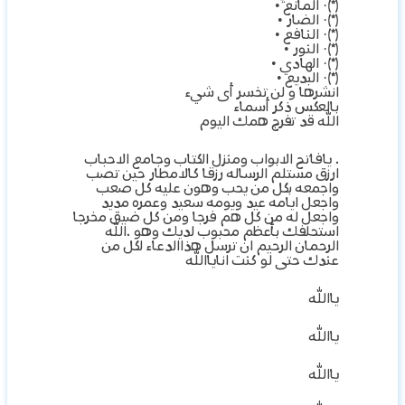
(*)· المانع •
(*)· الضار •
(*)· النافع •
(*)· النور •
(*)· الهادي •
(*)· البديع •
انشرها و لن تخسر أى شيء
بالعكس ذكر أسماء
الله قد تفرج همك اليوم
. يافاتح الابواب ومنزل الكتاب وجامع الاحباب
ارزق مستلم الرساله رزقا كالامطار حين تصب
واجمعه بكل من يحب وهون عليه كل صعب
واجعل ايامه عيد ويومه سعيد وعمره مديد
واجعل له من كل هم فرجا ومن كل ضيق مخرجا
استحلفك بأعظم محبوب لديك وهو .الله
الرحمان الرحيم ان ترسل هذاالدعاء لكل من
عندك حتى لو كنت اناياالله
ياالله
ياالله
ياالله