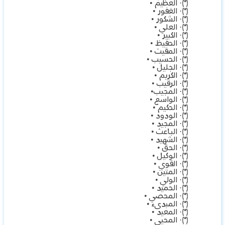
(*)· العظيم •
(*)· الغفور •
(*)· الشكور •
(*)· العلي •
(*)· الكبير •
(*)· الحفيظ •
(*)· المقيت •
(*)· الحسيب •
(*)· الجليل •
(*)· الكريم •
(*)· الرقيب •
(*)· المجيب•
(*)· الواسع •
(*)· الحكيم •
(*)· الودود •
(*)· المجيد •
(*)· الباعث •
(*)· الشهيد •
(*)· الحق •
(*)· الوكيل •
(*)· القوي •
(*)· المتين •
(*)· الولي •
(*)· الحميد •
(*)· المحصي •
(*)· المبدىء •
(*)· المعيد •
(*)· المحيي •