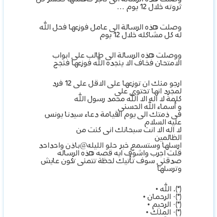
ثروته خلال 12 يوم …
وصلت هذه الرسالة الى عامل فوزعها فحل الله
له كل مشاكله خلال 12 يوم
ووصلت هذه الرسالة الى طالب على ابواب
الامتحان فخاف الا ينجده الله فوزعها فنجح
ارجو منك ان توزعها على الاقل على 12 فرد
لمجرد انها تحتوى على
كلمة لا اله الا الله محمد رسول الله
و أسماء الله الحسنى
فى ذمتك الى يوم القيامة دعاء سيدنا يونس
عليه السلام
لا اله الا انت سبحانك انى كنت من
الظالمين
ارسلها وستسمع خبر حلو الليله@باذن واحداحد
قلت اجرب واشوف ايه قصه هذه الرساله
صدقني سوف تأتيك لحظة تتمنى تكون عايش
وترسلها
(*). الله •
(*)· الرحمان •
(*)· الرحيم •
(*)· الملك •