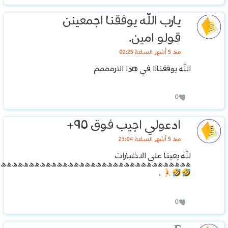
يارب الله يوفقنا اجمعينن
قولو امين.
منذ 5 أشهر الساعة 02:25
الله يوفقنااا في هذا الترمممم
0
ادعولي اجيب فوق ٩٥+
منذ 5 أشهر الساعة 23:04
لله يعينا على الاختبارات
ﮪﮪﮪﮪﮪﮪﮪﮪﮪﮪﮪﮪﮪﮪﮪﮪﮪﮪﮪﮪﮪﮪﮪﮪﮪﮪﮪﮪﮪﮪﮪﮪﮪﮪﮪ
.
0