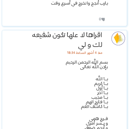
يارب أنجح واتخرج في أسرع وقت
0
اقراها لا علها تكون شفيعه
لك و لي
منذ 4 أشهر الساعة 18:34
بسم الله الرحمن الرحيم
بإذن الله تعالى
يـا الله
يـا كريم
يـا أول
يـا آخر
يـا مجيب
يـا فارج الهم
يـا كاشف الغم
فـرج همي
و يـسر أمري
و أرحم ضعفي