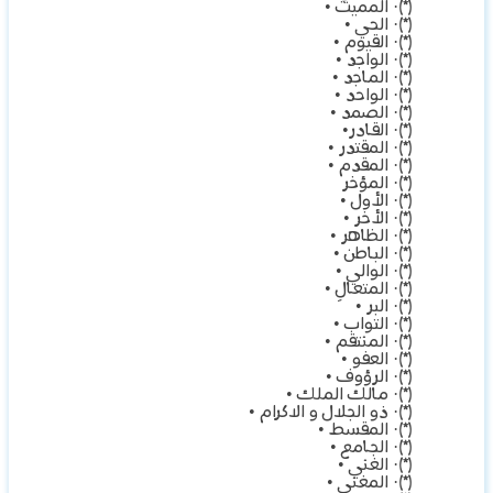
(*)· المميت •
(*)· الحي •
(*)· القيوم •
(*)· الواجد •
(*)· الماجد •
(*)· الواحد •
(*)· الصمد •
(*)· القادر•
(*)· المقتدر •
(*)· المقدم •
(*)· المؤخر
(*)· الأول •
(*)· الأخر •
(*)· الظاهر •
(*)· الباطن •
(*)· الوالي •
(*)· المتعالِ •
(*)· البر •
(*)· التواب •
(*)· المنتقم •
(*)· العفو •
(*)· الرؤوف •
(*)· مالك الملك •
(*)· ذو الجلال و الاكرام •
(*)· المقسط •
(*)· الجامع •
(*)· الغني •
(*)· المغني •