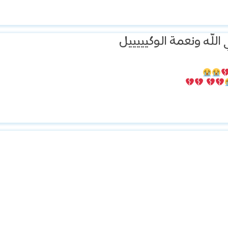
لله ونعمة الوكيييييل