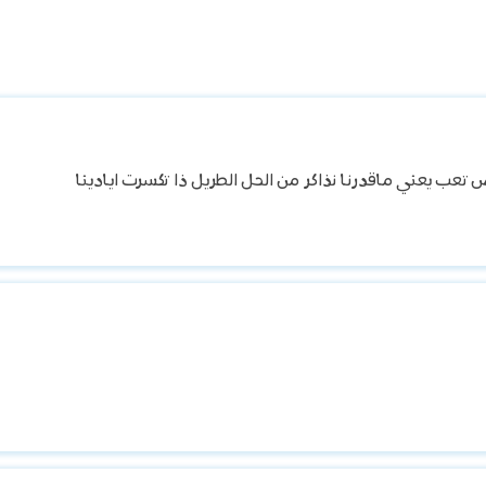
تعب يعني ماقدرنا نذاكر من الحل الطريل ذا تكسرت ايادينا