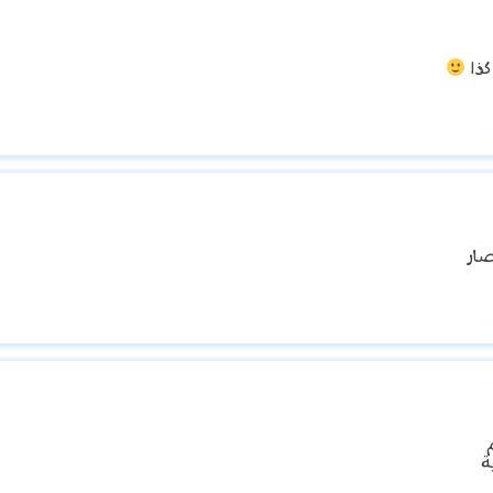
كذا
ار
ة