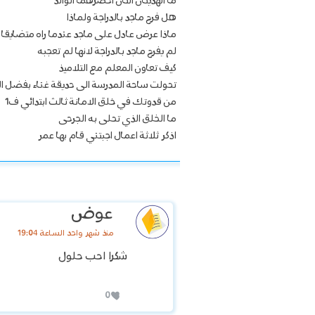
ما الهديتان التان احضرهما الوالد
هل فرح ماجد بالدراجة ولماذا
ماذا عرض عادل على ماجد عندما راه متضايقا
لم يفرح ماجد بالدراجة لانها لم تعجبه
كيف تعاون المعلم مع التلاميذ
تحولت ساحة المدرسة الى حديقة غناء بفضل ال
من قدوتك في خلق الامانة ثالث ابتدائي ف1
ما الخلق الذي تحلى به الجرحى
اذكر ثلاثة اعمال اجبتني قام بها عمر
عوض
منذ شهر واحد الساعة 19:04
شكرا احب حلول
0