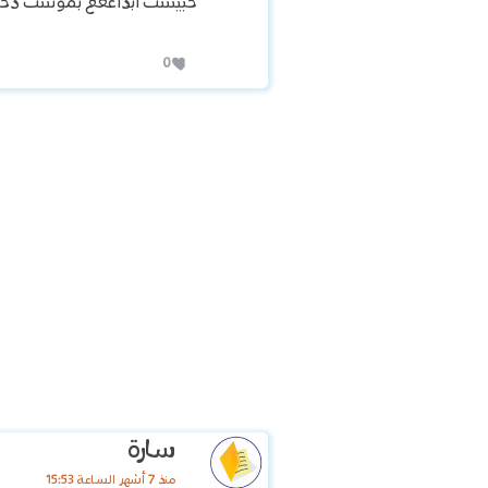
حبيتتتت ابداععع بموتتتت دخلت 3 ابت
0
سارة
منذ 7 أشهر الساعة 15:53