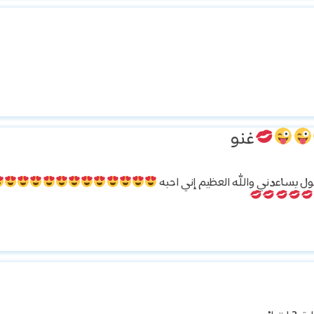
غنو
ل يساعدني والله العظيم إني احبه