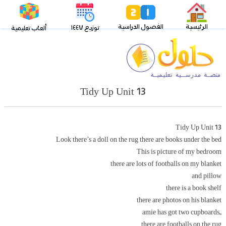
الرئيسية
الفصول الدراسية
توزيع ١٤٤٧
ألعاب تعليمية
Tidy Up Unit 13
Tidy Up Unit 13
Look there’s a doll on the rug there are books under the bed
This is picture of my bedroom
there are lots of footballs on my blanket
and pillow
there is a book shelf
there are photos on his blanket
ـamie has got two cupboards
there are footballs on the rug