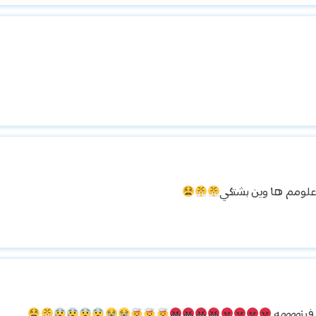
علومم ها وين بشتكي
ر فينههههه