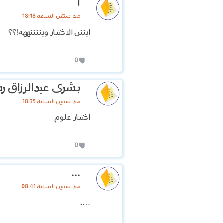
ا
منذ سنتين الساعة 18:18
ايننن الاختبار ويننننههه!؟؟
0
بشرى عبدالرزاق رش
منذ سنتين الساعة 18:35
اختبار علوم
0
...
منذ سنتين الساعة 08:41
….