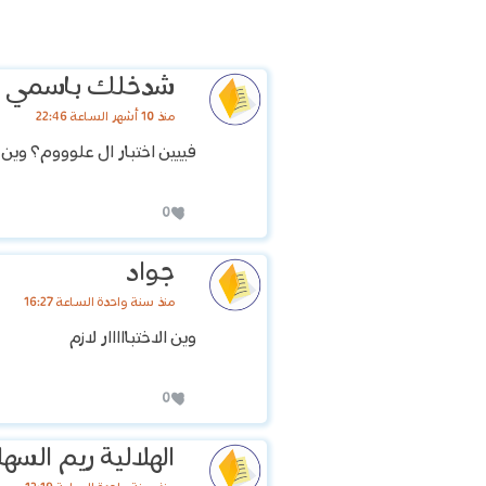
شدخلك باسمي
منذ 10 أشهر الساعة 22:46
فييين اختبار ال علوووم؟ وين 
0
جواد
منذ سنة واحدة الساعة 16:27
وين الاختبااااار لازم
0
الهلالية ريم السه