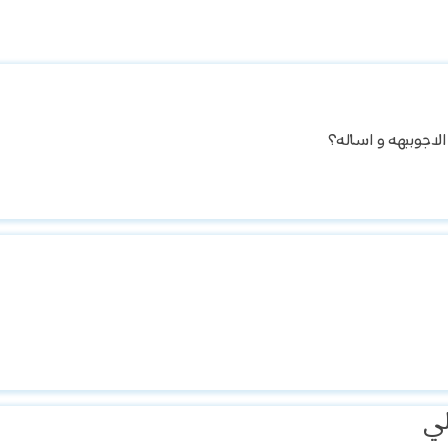
الاجوببهه و اساله؟
لي