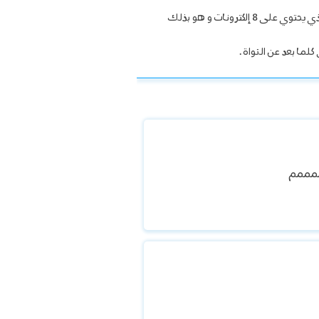
ألاحظ أنه كلما اتجهنا من اليسار إلى اليمين يزداد عدد إلكترونات المستوى الأخير بمقدار واحد إلكترون إلى أن نصل لعنصر الأرجون الذي يحتوي على 8 إلكترونات و هو بذلك
لما بعد عن النواة .
مممم