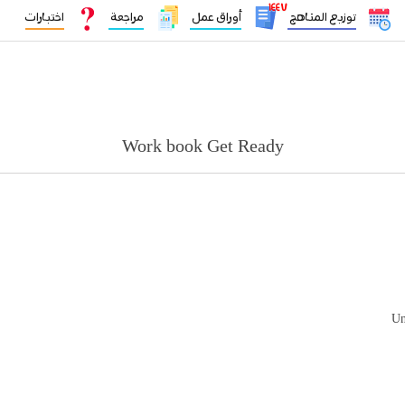
١٤٤٧
توزيع المناهج
أوراق عمل
مراجعة
اختبارات
Work book Get Ready
Un