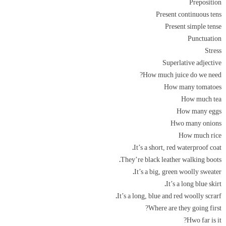
Preposition
Present continuous tens
Present simple tense
Punctuation
Stress
Superlative adjective
How much juice do we need?
How many tomatoes
How much tea
How many eggs
Hwo many onions
How much rice
It’s a short, red waterproof coat.
They’re black leather walking boots.
It’s a big, green woolly sweater.
It’s a long blue skirt.
It’s a long, blue and red woolly scrarf.
Where are they going first?
Hwo far is it?