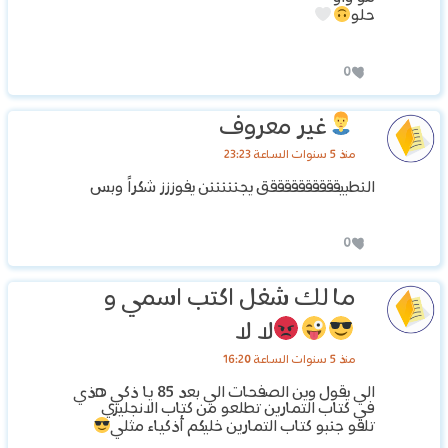
حلو
0
غير معروف
منذ 5 سنوات الساعة 23:23
النطبيققققققققققق يجنننننن يفوززز شكراً وبس
0
ما لك شغل اكتب اسمي و
لا لا
منذ 5 سنوات الساعة 16:20
الي يقول وين الصفحات الي بعد 85 يا ذكي هذي
في كتاب التمارين تطلعو من كتاب الانجليزي
تلقو جنبو كتاب التمارين خليكم أذكياء مثلي