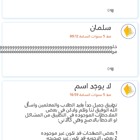
0
سلمان
منذ 5 سنوات الساعة 09:12
حلووووووووووووووووووووووووووووووووووووووووووووو
مرةةةةةةةةةةةةةةةةةةةةةةةةةةةةةةةةةةةةةةةةةةةةةةةةةةةة
0
لا يوجد اسم
منذ 5 سنوات الساعة 16:59
تطبيق جميل جداً يفيد الطلاب والمعلمين واسأل
الله الوفيق لنا ولكم ولاكن في بعض
الملاحظات الموجوده في التطبيق من المشاكل
او الاخطأ بالاصح وهي كالآتي:
1 بعض الصفحات قد تكون غير موجوده
2 بعض الاجوبه قد تكون غير صحيحه