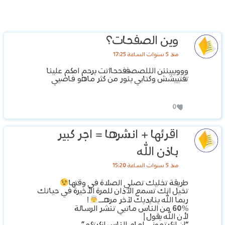
وين الصفحات؟
منذ 5 سنوات الساعة 17:25
ووويييننن الللصصففححااتت يرحم امكم علينا
تفتييشش وكتابي ينور من كثر ماهو فاضيي
0
اقرئها + انشرها = اجر كبير
باذن الله
منذ 5 سنوات الساعة 15:20
طريقة تخليك تصلي الصلاة في وقتها
تخيل انك تسمع الآذان للمرة الأخيرة في حياتك
ربما الله ينايديك لآخر مرهــ
!
60% من الناس ماتبي تنشر الرسالة
لأن الله يقول |
“إن انكرتموني امام الناس انكرتكم”