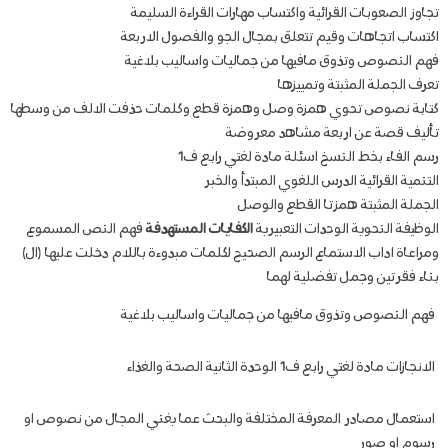
تجاوز الصعوبات القرائية واكتساب مهارات القراءة السليمة
اكتساب اتجاهات وقيم تتعلق بمجال الجو والفصول الاربعة
فهم النصوص وتذوق مافيها من جماليات واساليب بلاغية
تعرف الجملة المثبتة وتمييزها
كتابة نصوص تحوي همزة وصل وهمزة قطع وكلمات حذفت الالف من وسطها
تأليف قصة عن اربعة مشاهد معروضة
رسم الفاء بخط النسخ اسئلة مادة لغتي رابع ف1
التنمية القرائية الدرس اللغوي المبتدأ والخبر
الجملة المثبتة همزتا القطع والوصل
الوظيفة النحوية الوحدات التعبيرية
الكفايات المستهدفة
فهم النص المسموع
ومراعاة اداب الاستماع الرسم الصحيح لكلمات مبدوءة باللام دخلت عليها (ال)
بناء فقرتين وجمل تفضلية لهما
فهم النصوص وتذوق مافيها من جماليات واساليب بلاغية
الانجازات مادة لغتي رابع ف1 الوحدة الثانية الصحة والغذاء
استعمال مصادر المعرفة المختلفة والبحث عما يغني المجال من نصوص او
رسوم او صور