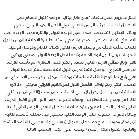
انجاز مشروع لعمل ساعات تشير عقاربها الى مواعيد تناول الطعام نص
الانطلاق التنمية القرائية الدرس اللغوي انواع الفعل الوحدة الاولى صحتي
وبيئتي الاختبار التشخيصي مادة لغتي الوحدة الاولى والثانية مدحل الوحدة نص
الاستماع ناقلة الامراض التصخر واثره في البيئة الظاهرة الاملائية الدرس الاول
كلمات حذفت الالف من وسطها الدرس الثاني همزتا القطع والوصل الوظيفة
النحوية الدرس الاول انواع الكلمة والجملة
حل الوحدة الاولى صحتي وبيئتي
لغتي رابع ابتدائي
الدرس الثاني المبتدأ والخبر النص الشعري لم تألمت الفراشة
التواصل اللغوي التواصل كتابيا الدرس الاول كتابة قصة اختبار الوحدة الاولى
لغتي رابع ف1 الوحدة الثانية مناسبات ورحلات
مدخل الوحدة نص الاستماع عيد
الاضحى
لغتي رابع ابتدائي الفصل الاول نص الفهم القرائي مدينتي
الظاهرة
الاملائية الدرس الاول دخول ال على الكلمات المبدوءة ب ()اللام الدرس الثاني
التاء المربوطة والتاء المفتوحة الوظيفة النحوية الدرس الاول انواع الفعل الدرس
الثاني الفاعل النص الشعري زيارة ضاحية التواصل اللغوي الدرس الثاني كتابة
رسائل لاغراض متنوعة اختبار الوحدة الثانية مدينتي ابها : صنف الأسماء التالية
إلى مذكر ومؤنث انسج جملة على منوال ( يعجبني ولا يعجبني ) التلميذ النشيط
والتلميذ الكسول ادخل ( ليس / ليست ) على الجمل الاسمية التالية