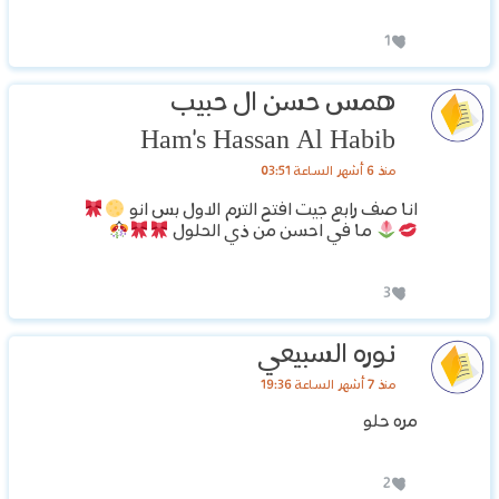
1
همس حسن ال حبيب
Ham's Hassan Al Habib
منذ 6 أشهر الساعة 03:51
انا صف رابع جيت افتح الترم الاول بس انو
ما في احسن من ذي الحلول
3
نوره السبيعي
منذ 7 أشهر الساعة 19:36
مره حلو
2