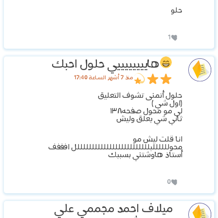
حلو
1
هاييييييييي حلول احبك
منذ 7 أشهر الساعة 17:40
حلول أتمنى تشوف التعليق
(اول شي )
لي مو محول صفحه١٣٨
ثاني شي يعلق وليش
انا قلت ليش مو
محوللللللبلللللللللللللللللللللللللل افففف
أستاذ هاوشتني بسببك
0
ميلاف احمد مجممي علي