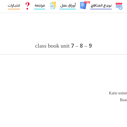
١٤٤٧
توزيع المناهج
أوراق عمل
مراجعة
اختبارات
class book unit 7 – 8 – 9
Katie somet
Read