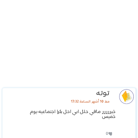
توته
منذ 10 أشهر الساعة 17:32
خيررررر مافي حلل ابي احل بكرا اجتماعيه يوم
خميس
0