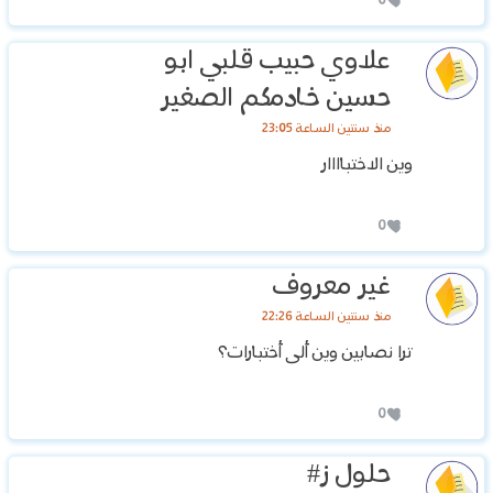
علاوي حبيب قلبي ابو
حسين خادمكم الصغير
منذ سنتين الساعة 23:05
وين الاختباااار
0
غير معروف
منذ سنتين الساعة 22:26
ترا نصابين وين ألى أختبارات؟
0
حلول ز#