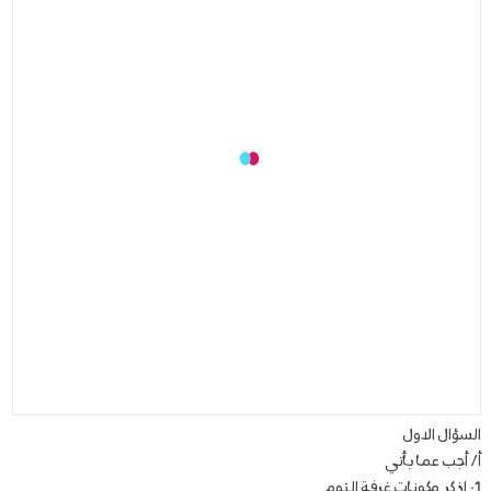
السؤال الاول
أ/ أجب عما يأتي
1- اذكر مكونات غرفة النوم