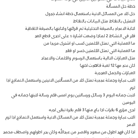
خطة حل المسألة
حل كلا من المسائل الاتية باستعمال خطة انشاء جدول
التمثيل بالنقاط مثل البيانات بالنقاط
كتابة الاعداد بالصيغة التحليلية ثم قرائتها وكتابتها بالصيغة اللفظية
فكر في النشاط 2 لماذا وضعت اشارة x على احدى قطع العد
ما العملية التي تمثل الكلمتين كسب او اشترى مزيدا من
ما العملية التي تمثل الكلمتين خسر او فقد
مثل العبارات التالية باستعمال الرسوم والكلمات والاعداد
كان عند مها 12 لعبة فاهدت اختها
العبارات والجمل العددية
اكتب عبارة وجملة عددية تمثل كلا من المسألتين الاتيتين واستعمل النماذج اذا
لزم
كتبت جمانه اليوم 3 رسائل ورسالتين يوم امس فكم رسالة كتبتها جمانه في
اليومين
لدى مزارع 6 بقرات اذا باع منها 3 فكم بقرة تبقى لديه
اكتب عبارة وجملة عددية تمثل كلا من المسائل الاتية واستعمل النماذج اذا لزم
الامر
اذا كان فهد اطول من سعود واقصر من عبدالله وكان بدر اطولهم واصطف محمد