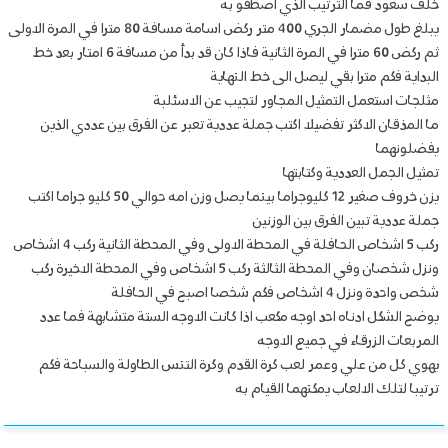
خلف سعود فما الترتيب الذي اصطفو به
يبلغ طول مضمار الجري 400 متر ركض اسامة مسافة 80 مترا في المرة الاولى
ثم ركض 60 مترا في المرة الثانية فاذا كان قد بدأ من مسافة 6 امتار بعد خط
البداية فكم مترا بقي ليصل الى خط النهاية
مثلجات استعمل التمثيل المجاور لتجيب عن الاسئلبة
ما المذقان الاكثر تفضيلا اكتب جملة عددية تعبر عن الفرق بين عددي الذين
يفضلونهما
تمثيل الجمل العددية وكتابتها
يزن خروف صغير 12 كليوجراما بينما يصل وزن امه حوالي 50 كليو جراما اكتب
جملة عددية تبين الفرق بين الوزنين
ركب 5 اشخاص الحافلة في المحطة الاولى وفي المحطة الثانية ركب 4 اشخاص
ونزل شخصان وفي المحطة الثالثة ركب 5 اشخاص وفي المحطة الاخيرة ركب
شخص واحدة ونزل 4 اشخاص فكم شخصا اصبح في الحافلة
يوضح الشكل ادناه احد اوجه مكعب اذا كانت الاوجه الستة متشابهة فما عدد
المربعات الزرقاء في جميع الاوجه
يهوي كل من علي وعمر لعب كرة القدم وكرة التنس الطاولة والسباحة فكم
ترتيبا لتلك الالعاب يمكنهما القيام به