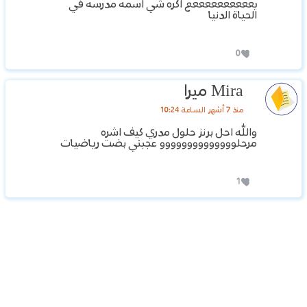
يععععععععععع اكره شي اسمه مدرسه في
الحياة الدنيا
0
Mira ميرا
منذ 7 أشهر الساعة 10:24
والله احل برنز حلول مدري كيف اشره
مرحلوووووووووووووو عجبني بضت رياضيات
1