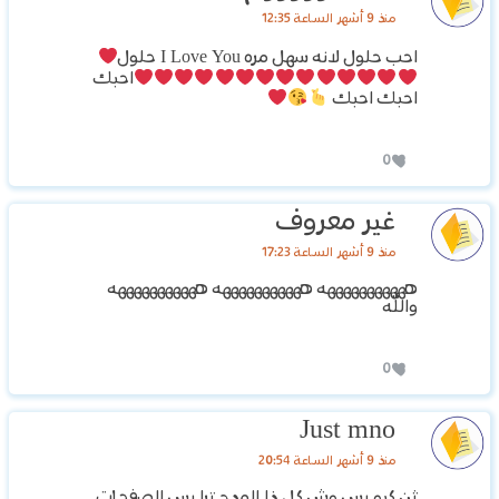
منذ 9 أشهر الساعة 12:35
احب حلول لانه سهل مره I Love You حلول
احبك
احبك احبك
0
غير معروف
منذ 9 أشهر الساعة 17:23
هههههههههههه هههههههههههه هههههههههههه
والله
0
Just mno
منذ 9 أشهر الساعة 20:54
ثن كيو بس وش كل ذا المدح ترا بس الصفحات