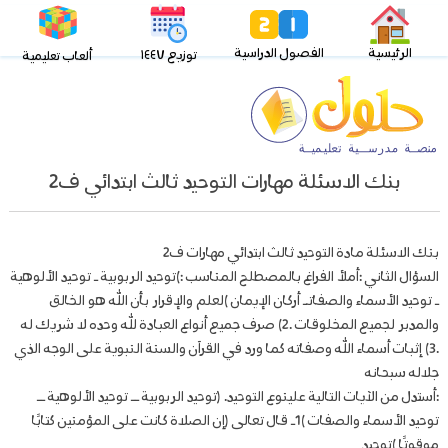
الرئيسية
الفصول الدراسية
توزيع ١٤٤٧
ألعاب تعليمية
بنك الاسئلة مهارات التوحيد ثالث ابتدائي ف2
بنك الاسئلة مادة التوحيد ثالث ابتدائي مهارات ف2
السؤال الثاني :أملأ الفراغ بالمصطلح المناسب :)توحيد الربوبية ـ توحيد الألوهية
ـ توحيد الأسماء والصفاتـ أركان الإيمان )لعلم والإقرار بأن الله هو الخالق
والمدبر لجميع المخلوقات .2) صرف جميع أنواع العبادة لله وحده لا شريك له
.3) إثبات أسماء الله وصفاته كما ورد في القرآن والسنة النبوية على الوجه الذي
جلاله سبحانه
:أستدل من الآيات التالية علىنوع التوحيد. (توحيد الربوبية ــ توحيد الألوهية ــ
توحيد الأسماء والصفات )1ـ قال تعالى (إن الصلاة كانت على المؤمنين كتابًا
موقوتًا )توحيد