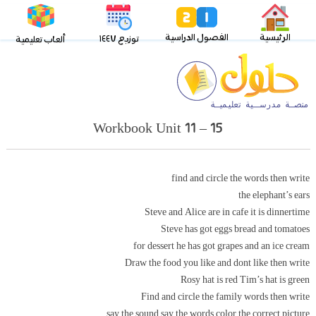
الرئيسية
الفصول الدراسية
توزيع ١٤٤٧
ألعاب تعليمية
Workbook Unit 11 – 15
find and circle the words then write
the elephant’s ears
Steve and Alice are in cafe it is dinnertime
Steve has got eggs bread and tomatoes
for dessert he has got grapes and an ice cream
Draw the food you like and dont like then write
Rosy hat is red Tim’s hat is green
Find and circle the family words then write
say the sound say the words color the correct picture