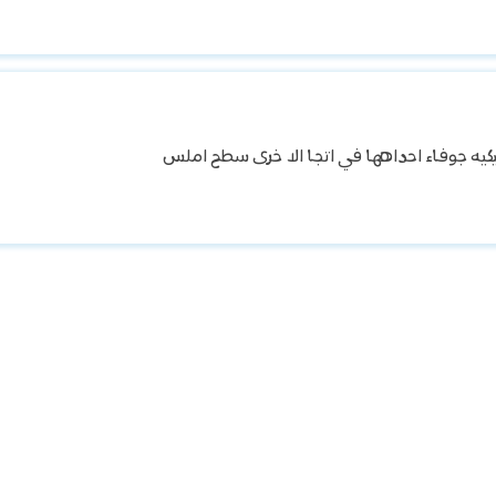
كيه جوفاء احداهها في اتجا الا خرى سطح املس