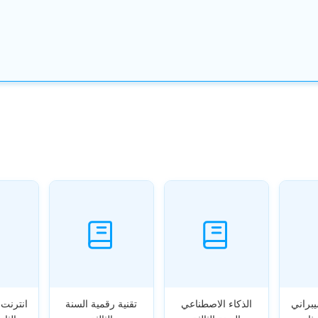
براني
الذكاء الاصطناعي
تقنية رقمية السنة
انترنت 