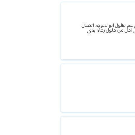
م بتقول انو لايوجد اتصال
ي احل من حلول رجاءا بدي