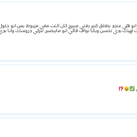
و هي عنجد بتعلق كتير يعني مبيرح كان النت معي مزبوط بس انو حلول ع
ولت لهيك بدي تحسن وبابا نواف قالي انو مابيصير تتركي دروسك وانا بد