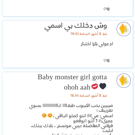
0
وش دخلك بي اسمي
منذ 8 أشهر الساعة 19:33
ادعولي بكرا اختبار
0
Baby monster girl gotta
ohoh aah
منذ 8 أشهر الساعة 16:34
ميييين يحب الكيبوب طبعاااا انااااااااااااا بسوي
تعرييف :
اسمي: مي## انتو كملو الباقي ،
عمري:# 1 انتو اتوقعو
فرقتي المفضلة :بيبي مونستر ، بلاك بينك،
ايليت