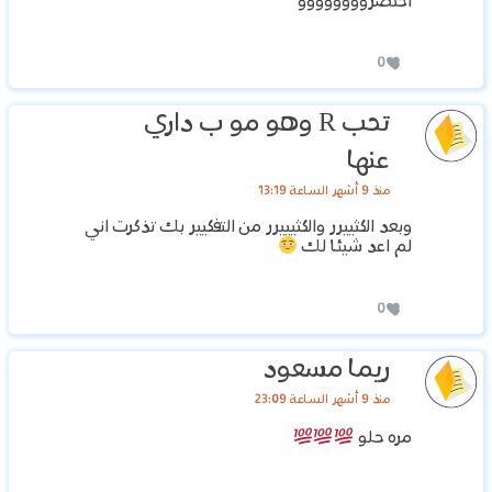
اختصروووووووو
0
تحب R وهو مو ب داري
عنها
منذ 9 أشهر الساعة 13:19
وبعد الكثييرر والكثيييرر من التفكيير بك تذكرت اني
لم اعد شيئا لك
0
ريما مسعود
منذ 9 أشهر الساعة 23:09
مره حلو