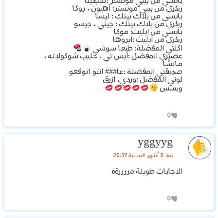
بايسي من بيبي مونستر :تشيكيتا
ريكري من بيبي مونستر: آهيون ، روكا
بايسي من بلاك بينك : ليسا
ريكري من بلاك بينك : جيني ، جيسو
بايسي من ايليت: موكا
ريكري من ايليت :ايروها
اكلتي المفضلة: طبعا سوشي
عصيري المفضل :آيس تي ، حليب شوكولاته ،
ماتشا
صديقتي المفضلة :عا### انتو اتوقعو
لوني المفضل :وردي، ازرق
وبسس
0
yggyyg
منذ 8 أشهر الساعة 20:37
الاجابات طويلة مررررةة
0