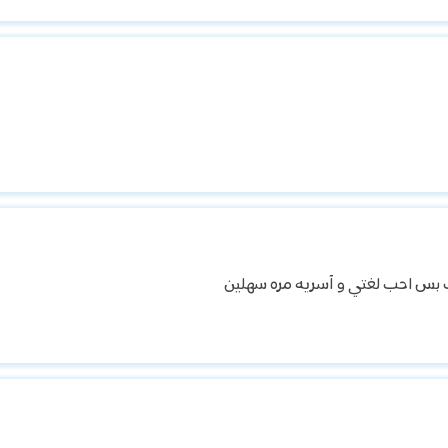
ت بس احب لغتي و آسريه مره سهلين