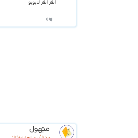
انقر انقر لابوبو
0
‏مجهول
منذ 8 أشهر الساعة 10:54