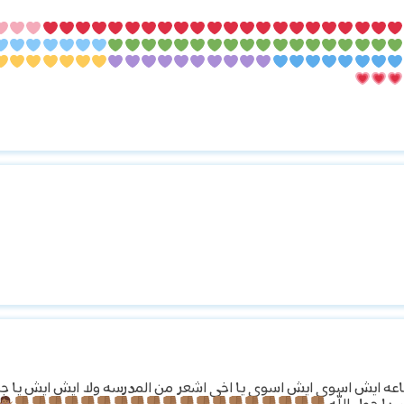
ماعه ايش اسوي ايش اسوي يا اخي اشعر من المدرسه ولا ايش ايش يا جم