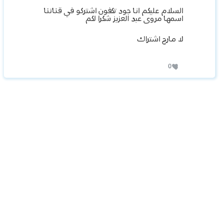
السلام عليكم انا جود تكفون اشتركو في قناتنا
اسمها مروى عبد العزيز شكرا لكم
لا مارح اشتراك
0