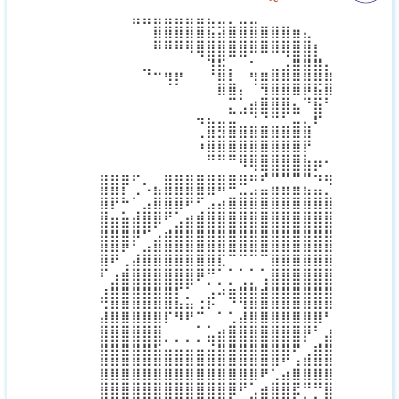
⠛⠛⣿⣿⣿⣿⣿⡷⢶⣦⣶⣶⣤⣤⣤⣀⠀⠀⠀
⠀⠀⠀⣿⣿⣿⣿⣿⣿⣿⣿⣿⣿⣿⣿⣿⣿⣷⡀⠀
⠀⠀⠀⠉⠉⠉⠙⠻⣿⣿⠿⠿⠛⠛⠛⠻⣿⣿⣇⠀
⠀⠀⢤⣀⣀⣀⠀⠀⢸⣷⡄⠀⣁⣀⣤⣴⣿⣿⣿⣆
⠀⠀⠀⠀⠹⠏⠀⠀⠀⣿⣧⠀⠹⣿⣿⣿⣿⣿⡿⣿
⠀⠀⠀⠀⠀⠀⠀⠀⠀⠛⠿⠇⢀⣼⣿⣿⠛⢯⡿⡟
⠀⠀⠀⠀⠀⠀⠀⠀⠀⠀⠦⠴⢿⢿⣿⡿⠷⠀⣿⠀
⠀⠀⠀⠀⠀⠀⠀⠙⣷⣶⣶⣤⣤⣤⣤⣤⣶⣦⠃⠀
⠀⠀⠀⠀⠀⠀⠀⢐⣿⣾⣿⣿⣿⣿⣿⣿⣿⣿⠀⠀
⠀⠀⠀⠀⠀⠀⠀⠈⣿⣿⣿⣿⣿⣿⣿⣿⣿⡇⠀⠀
⠀⠀⠀⠀⠀⠀⠀⠀⠀⠙⠻⢿⣿⣿⣿⣿⠟⠁
⁣⣿⣿⡿⠋⠄⡀⣿⣿⣿⣿⣿⣿⣿⠿⠛⠋⣉⣉⣉⡉⠙⠻
⣿⣿⣇⠔⠈⣿⣿⣿⣿⡿⠛⢉⣤⣶⣾⣿⣿⣿⣿⣿⣿⣦
⣿⠃⠄⢠⣾⣿⣿⠟⢁⣠⣾⣿⣿⣿⣿⣿⣿⣿⣿⣿⣿⣿
⣿⣿⣿⣿⣿⠟⢁⣴⣿⣿⣿⣿⣿⣿⣿⣿⣿⣿⣿⣿⣿⣿
⣿⣿⣿⡟⠁⣴⣿⣿⣿⣿⣿⣿⣿⣿⣿⣿⣿⣿⣿⣿⣿⣿
⣿⣿⠋⢠⣾⣿⣿⣿⣿⣿⣿⡿⠿⠿⠿⠿⣿⣿⣿⣿⣿⣿
⡿⠁⣰⣿⣿⣿⣿⣿⣿⣿⣿⠗⠄⠄⠄⠄⣿⣿⣿⣿⣿⣿
⠁⣼⣿⣿⣿⣿⣿⣿⡿⠋⠄⠄⠄⣠⣄⢰⣿⣿⣿⣿⣿⣿
⣼⣿⣿⣿⣿⣿⣿⡇⠄⢀⡴⠚⢿⣿⣿⣿⣿⣿⣿⣿⣿⣿
⢰⣿⣿⣿⣿⣿⡿⣿⣿⠴⠋⠄⠄⢸⣿⣿⣿⣿⣿⣿⣿⡟
⣿⣿⣿⣿⣿⣿⠃⠈⠁⠄⠄⢀⣴⣿⣿⣿⣿⣿⣿⣿⡟⢀
⣿⣿⣿⣿⣿⣿⠄⠄⠄⠄⢶⣿⣿⣿⣿⣿⣿⣿⣿⠏⢀⣾
⣿⣿⣿⣿⣿⣷⣶⣶⣶⣶⣶⣿⣿⣿⣿⣿⣿⣿⠋⣠⣿⣿
⣿⣿⣿⣿⣿⣿⣿⣿⣿⣿⣿⣿⣿⣿⣿⣿⠟⢁⣼⣿⣿⣿
⣿⣿⣿⣿⣿⣿⣿⣿⣿⣿⣿⣿⣿⣿⠟⢁⣴⣿⣿⣿⣿⣿
⢿⣿⣿⣿⣿⣿⣿⣿⣿⣿⣿⡿⠟⢁⣴⣿⣿⣿⠗⠄⠄⣿