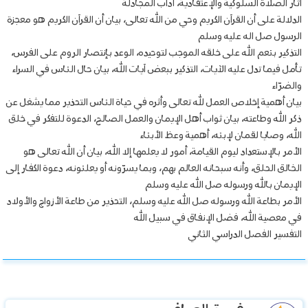
أثار الصلاة السلوكية والإعتقادية، أداب المجادلة
الدلالة على أن القرآن الكريم وحي من الله تعالى، بيان أن القرآن الكريم هو معجزة
الرسول صل اله عليه وسلم
التذكير بنعم الله على خلقه الموجب لتوحيده، الوعد بإنتصار الروم على الفرس،
تأمل فيما تدل عليه الآيات، التذكير ببعض آيات الله، بيان حال الناس في السراء
والضرّاء
بيان أهمية إخلاص العمل لله تعالى وأثره في حياة الناس التحذير مما يشغل عن
ذكر الله وطاعته، بيان ثواب أهل الإيمان والعمل الصالح، الدعوة للتفكر في خلق
الله، وصايا لقمان لإبنه، أهمية وعظ الأبناء
الأمر بالإستعداد ليوم القيامة، أمور لا يعلمها إلا الله، بيان أن الله تعالى هو
الخالق الحلق، وأنه سبحانه العالم بهم، وبما يسرّونه أو يعلنونه، دعوة الكفار إلى
الإيمان بالله ورسوله صل الله عليه وسلم
الأمر بطاعة الله ورسوله صل الله عليه وسلم، التحذير من طاعة الأزواج والأولاد
في معصية الله، فضل الإنفاق في سبيل الله
التفسير الفصل الدراسي الثاني