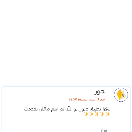
حور
منذ 3 أشهر الساعة 22:50
شكرا تطبيق حلول لو الله ثم انتم ماكان نجححت
0