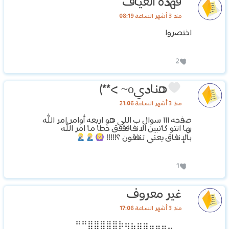
فهدة العياف
منذ 3 أشهر الساعة 08:19
اختصروا
2
هناديo~ >**)
منذ 3 أشهر الساعة 21:06
صفحه ١١١ سوال ب اللي هو اربعه أوامر امر الله
بها انتو كاتبين الانفاقققق خطا ما امر الله
بالإنفاق يعني تنفقون ؟!!!!!
1
غير معروف
منذ 3 أشهر الساعة 17:06
⠛⠛⣿⣿⣿⣿⣿⡷⢶⣦⣶⣶⣤⣤⣤⣀⠀⠀⠀