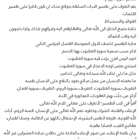
بعد التعرف على تفسير الايات السابقة يتوقع منك ان تكون قادرا على تفسير
الكلمات
الفوائد والاستنباط
حاجة جميع الخلق الى الله تعالى وافتقارهم اليه وادراكهم لذلك ولذا يلجوون
اليه وقت الشدائد
مادة التفسير للصف الاول المتوسط الفصل الدراسي الثاني
اذكر سبب تسمية سورة العنكبوت بهذا الاسم
احدد الزمن الذي نزلت فيه سورة العنكبوت
استنتج بعض اوجه الاعجاز في سورة العنكبوت
علل ما يلي ابتلاء الله سبحانه وتعالى للناس
ما يعمله الانسان من عمل صالح يعود بالنفع على الانسان نفسه
التعريف بسورة العنكبوت، التعريف بسورة الروم، التعريف بسورة لقمان.
أذكر من حلّت بهم العقوبات المذكورة في الأية.
أقرأُ في كتب التفسير؛ لأتعرف على معاني كلام الله تعالى.
الإبتلاء والفتنة، الشرك وخطره، نعم الله تعالى على الإنسان، قصة الروم، آيات
الله الكونية، طبيعة النفس البشرية، الإنشغال باللهو عن الطاعة، وصايا لقمان،
مفاتيح الغيب، قضايا عقدية.
بيان حكمة الإبتلاء، من صور الإبتلاء،الدلالة على بطلان عبادة المشركين غير الله،