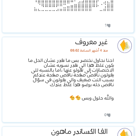
⠈⠻⣿⣿⣿⣿⣿⣿⠿⠛⣉⣤⣾⣿⣿⣿⣿⣇⠠⠺⣷⣿
⣦⣄⣈⣉⣉⣉⣡⣤⣶⣿⣿⣿⣿⣿⣿⣿⠉⠁⣀⣼⣿⣿
1
غير معروف
منذ 4 أشهر الساعة 08:02
احنا نحاول نختصر بس ما نقدر عشان الحل ما
يكون غلط هذا الي نقدر نسويه عشان
الاختصارات إلي تقولو عنها ،اما بالنسبه للي
يقولون ناقص صفحة ناقص صفحة عندكم
بسبب النت ضعيف والي يقولون في سؤال
ناقص حله برضو هذا غلط عندك
والله حلول وبس
0
الفا الكساندر ماهون