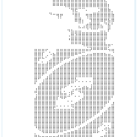
⠀⠀⠀⣿⣿⣿⣿⣿⣿⣿⣿⣿⣿⣿⣿⣿⣿⣷⡀⠀
⠀⠀⠀⠉⠉⠉⠙⠻⣿⣿⠿⠿⠛⠛⠛⠻⣿⣿⣇⠀
⠀⠀⢤⣀⣀⣀⠀⠀⢸⣷⡄⠀⣁⣀⣤⣴⣿⣿⣿⣆
⠀⠀⠀⠀⠹⠏⠀⠀⠀⣿⣧⠀⠹⣿⣿⣿⣿⣿⡿⣿
⠀⠀⠀⠀⠀⠀⠀⠀⠀⠛⠿⠇⢀⣼⣿⣿⠛⢯⡿⡟
⠀⠀⠀⠀⠀⠀⠀⠀⠀⠀⠦⠴⢿⢿⣿⡿⠷⠀⣿⠀
⠀⠀⠀⠀⠀⠀⠀⠙⣷⣶⣶⣤⣤⣤⣤⣤⣶⣦⠃⠀
⠀⠀⠀⠀⠀⠀⠀⢐⣿⣾⣿⣿⣿⣿⣿⣿⣿⣿⠀⠀
⠀⠀⠀⠀⠀⠀⠀⠈⣿⣿⣿⣿⣿⣿⣿⣿⣿⡇⠀⠀
⠀⠀⠀⠀⠀⠀⠀⠀⠀⠙⠻⢿⣿⣿⣿⣿⠟⠁
⁣⣿⣿⡿⠋⠄⡀⣿⣿⣿⣿⣿⣿⣿⠿⠛⠋⣉⣉⣉⡉⠙⠻
⣿⣿⣇⠔⠈⣿⣿⣿⣿⡿⠛⢉⣤⣶⣾⣿⣿⣿⣿⣿⣿⣦
⣿⠃⠄⢠⣾⣿⣿⠟⢁⣠⣾⣿⣿⣿⣿⣿⣿⣿⣿⣿⣿⣿
⣿⣿⣿⣿⣿⠟⢁⣴⣿⣿⣿⣿⣿⣿⣿⣿⣿⣿⣿⣿⣿⣿
⣿⣿⣿⡟⠁⣴⣿⣿⣿⣿⣿⣿⣿⣿⣿⣿⣿⣿⣿⣿⣿⣿
⣿⣿⠋⢠⣾⣿⣿⣿⣿⣿⣿⡿⠿⠿⠿⠿⣿⣿⣿⣿⣿⣿
⡿⠁⣰⣿⣿⣿⣿⣿⣿⣿⣿⠗⠄⠄⠄⠄⣿⣿⣿⣿⣿⣿
⠁⣼⣿⣿⣿⣿⣿⣿⡿⠋⠄⠄⠄⣠⣄⢰⣿⣿⣿⣿⣿⣿
⣼⣿⣿⣿⣿⣿⣿⡇⠄⢀⡴⠚⢿⣿⣿⣿⣿⣿⣿⣿⣿⣿
⢰⣿⣿⣿⣿⣿⡿⣿⣿⠴⠋⠄⠄⢸⣿⣿⣿⣿⣿⣿⣿⡟
⣿⣿⣿⣿⣿⣿⠃⠈⠁⠄⠄⢀⣴⣿⣿⣿⣿⣿⣿⣿⡟⢀
⣿⣿⣿⣿⣿⣿⠄⠄⠄⠄⢶⣿⣿⣿⣿⣿⣿⣿⣿⠏⢀⣾
⣿⣿⣿⣿⣿⣷⣶⣶⣶⣶⣶⣿⣿⣿⣿⣿⣿⣿⠋⣠⣿⣿
⣿⣿⣿⣿⣿⣿⣿⣿⣿⣿⣿⣿⣿⣿⣿⣿⠟⢁⣼⣿⣿⣿
⣿⣿⣿⣿⣿⣿⣿⣿⣿⣿⣿⣿⣿⣿⠟⢁⣴⣿⣿⣿⣿⣿
⢿⣿⣿⣿⣿⣿⣿⣿⣿⣿⣿⡿⠟⢁⣴⣿⣿⣿⠗⠄⠄⣿
⠈⠻⣿⣿⣿⣿⣿⣿⠿⠛⣉⣤⣾⣿⣿⣿⣿⣇⠠⠺⣷⣿
⣦⣄⣈⣉⣉⣉⣡⣤⣶⣿⣿⣿⣿⣿⣿⣿⠉⠁⣀⣼⣿⣿