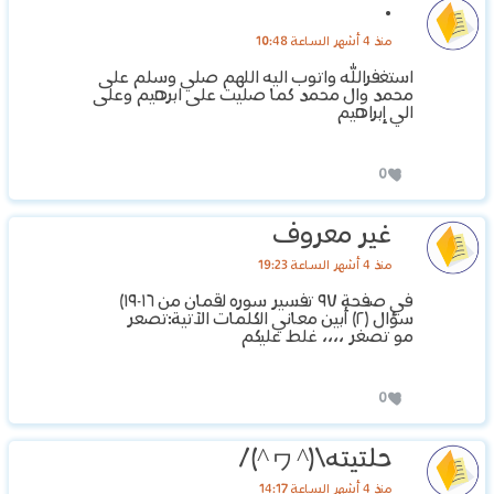
٠
منذ 4 أشهر الساعة 10:48
استغفرالله واتوب اليه اللهم صلي وسلم على
محمد وال محمد كما صليت على ابرهيم وعلى
الي إبراهيم
0
غير معروف
منذ 4 أشهر الساعة 19:23
في صفحة ٩٧ تفسير سوره لقمان من ١٦-١٩)
سؤال (٢) أبين معاني الكلمات الآتية:تصعر
مو تصغر ،،،، غلط عليكم
0
حلتيته\(^ヮ^)/
منذ 4 أشهر الساعة 14:17