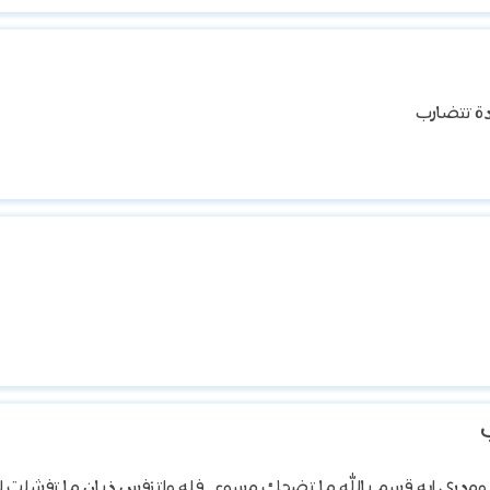
دة تتضارب
ومدري إيه قسم بالله ما تضحك مسوي فله واتنفس ذبان ما تفشلت ل