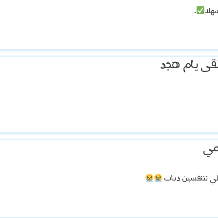
هلا
.
قى يام هجد
مي
للي تتنفسين ذبات