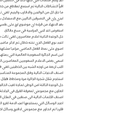
اعد رسم الكلمات التي تحتها خط في النصين ال
اقرأ النشاطات التالية ثم استمع لمقطع من خ
ما حق كل من الوالدين والاقارب واليتيم لغتي 
ابدي راي في التصرفين التاليين مع الاستدلال ب
بعد الانتهاء من قراءة اي موضوع ارح على نفسي 
استعرض احد كتبي الدراسية في سبع دقائق
حل الوحدة الثانية اعلام معاصرون لغتي ثالث
احدد نوع الفعل الذي تحته خطان ثم اذكر ماضيه
اصوغ على نمط الفعل الماضي مراعيا مشابهة ا
ابين اسم الجائزة السعودية العالمية التي يمثلها
اسمي بعض الاعلام السعوديين المعاصرين الذ
اكتب اربعة من اوجه الشبه بين الخطبتين لغتي ف
اصنف الاحداث التالية وفق المجموعة المناسبة
استخدم شكل شجرة الذاكرة مرة ومخطط هيكل 
حل الوحدة الثالثة امن الوطن لمادة لغيت الخا
اتعاون مع مجموعتي لمعرفة الفرق في الدلالة ب
اصنف الكلمات التالية الى صنفين في المكان 
احدد الوسائل التي يستخدمها اعدء الامة لغزو ا
فكريا ثم اتحاور مع مجموعتي لاقترح وسائل اخر