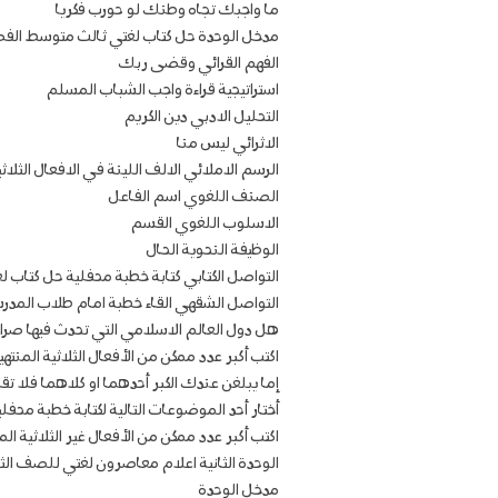
ما واجبك تجاه وطنك لو حورب فكريا
مدخل الوحدة حل كتاب لغتي ثالث متوسط الفص
الفهم القرائي وقضى ربك
استراتيجية قراءة واجب الشباب المسلم
التحليل الادبي دين الكريم
الاثرائي ليس منا
الرسم الاملائي الالف اللينة في الافعال الثلاثي
الصنف اللغوي اسم الفاعل
الاسلوب اللغوي القسم
الوظيفة النحوية الحال
التواصل الكتابي كتابة خطبة محفلية حل كتاب 
التواصل الشقهي القاء خطبة امام طلاب المدر
هل دول العالم الاسلامي التي تحدث فيها صرا
اكتب أكبر عدد ممكن من الأفعال الثلاثية المنته
إما يبلغن عندك الكبر أحدهما او كلاهما فلا تق
أختار أحد الموضوعات التالية لكتابة خطبة محف
اكتب أكبر عدد ممكن من الأفعال غير الثلاثية ا
الوحدة الثانية اعلام معاصرون لغتي للصف ال
مدخل الوحدة