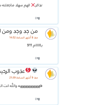
تذاكر
الهم سهلا ماجعلته س
0
من جد وجد ومن ل
منذ 8 أشهر الساعة 14:52
ياااااام 911
0
عذوب الرحي
منذ 9 أشهر الساعة 21:39
هههههههههههههه والله انت ا
0