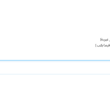
 غيرية)
يما يكتب )