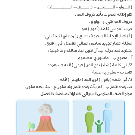
أ/ أكمل الفراغات بالكلمات المناسبة:
( الـــواو – الــــــمـــد – الألــــــف – الـــــيـــــــــاء )
هو إطالة الصوت بأحد حروف المد .
حروف المد هي .و الواو و .
حرف المد في كلمة ( أعوذ ) هو
( أ ) اختار الإجابة الصحيحة بوضع دائرة عليها فيما يلي :
اسئلة اختبار تجويد سادس ابتدائي الفصل الأول فتري
يشترط لمد حرف الياء أن تكون الياء ساكنة وما قبلها :
أ – مفتوح ب – مكسور ج- مضموم
2/ في كلمة ( شاء ) نوع المد ( فرعي ) لأنه جاء بعده :
همز ب – سكون ج- ضمة
3/ في كلمة ( يقول ) نوع المد ( طبيعي ) لأنه :
جاء بعده همز ب – لم يأت بعده همز ولا سكون ج – جاء بعده سكون
مواد الصف السادس الابتدائي اختبارات منتصف الفصل