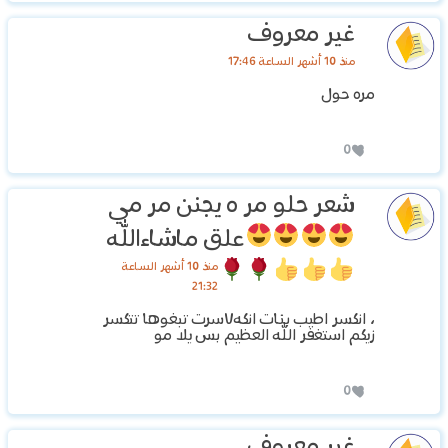
غير معروف
منذ 10 أشهر الساعة 17:46
مره حول
0
شعر حلو مر ه يجنن مر مي
علق ماشاءالله
منذ 10 أشهر الساعة
21:32
، انكسر اطيب بنات انكه٧سرت تبغوها تتكسر
زيكم استغفر الله العظيم بس يلا مو
0
غير معروف